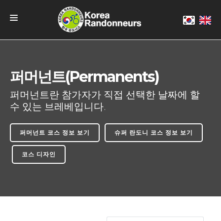
란도너링 안내
2026 브레베
퍼머넌트(Permanents)
퍼머넌트
퍼머넌트란 참가자가 직접 선택한 날짜에 할
수 있는 브레베입니다.
SR-600
KOREA LRM
퍼머넌트 코스 정보 보기
슈퍼 란도니 코스 정보 보기
EVENT
코스 디자인
통계
브레베 결과
명예 및 수상