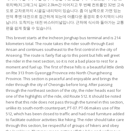
위치백(지그재그식 길)이 2.3km간 이어지고 두 번째 컨트롤인 32번 고속
도로 교차로까지 시골길 내리막이 있습니다. 좀 더 남쪽으로 가면 있는
언덕 후엔 대전으로 접근하게 되는데 아름다운 풍경의 호수지역이 나타
납니다. 도착지는 대전 버스터미널입니다. 근처에 식사와 돌아가는 교통
편을 쉽게 찾을 수 있습니다.
This brevet starts at the Incheon Jonghap bus terminal and is 214
kilometers total. The route takes the rider south through East
Ansan and continues southeast to the first control in the city of
Anseong. The route is fairly flat up to this point but hills will greet
the rider in the next section, so it is not a bad place to rest for a
moment and fuel up. The first of these hills is a beautiful little climb
on Rte 313 from Gyeonggi Province into North Chungcheong
Province. This section is peaceful and enjoyable and brings the
rider through the city of Cheongju before long. After passing
through the northeast section of the city, the rider heads east for
one of the highlights of the ride, old Route 512. It should be noted
here that this ride does not pass through the tunnel in this section,
unlike its south-north counterpart, PT-07. PT-06 makes use of Rte
512, which has been closed to traffic and had road furniture added
to facilitate outdoor activities like hiking. The rider should take care
through this section, be respectful of groups of hikers and obey