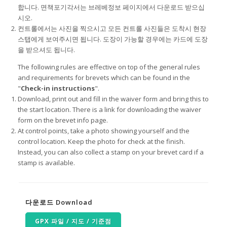
합니다. 면책포기각서는 브레베정보 페이지에서 다운로드 받으십
시오.
컨트롤에서는 사진을 찍으시고 모든 컨트롤 사진들은 도착시 현장
스탭에게 보여주시면 됩니다. 도장이 가능할 경우에는 카드에 도장
을 받으셔도 됩니다.
The following rules are effective on top of the general rules
and requirements for brevets which can be found in the
"
Check-in instructions
".
Download, print out and fill in the waiver form and bring this to
the start location. There is a link for downloading the waiver
form on the brevet info page.
At control points, take a photo showing yourself and the
control location. Keep the photo for check at the finish.
Instead, you can also collect a stamp on your brevet card if a
stamp is available.
다운로드 Download
GPX 파일 / 지도 / 기준점